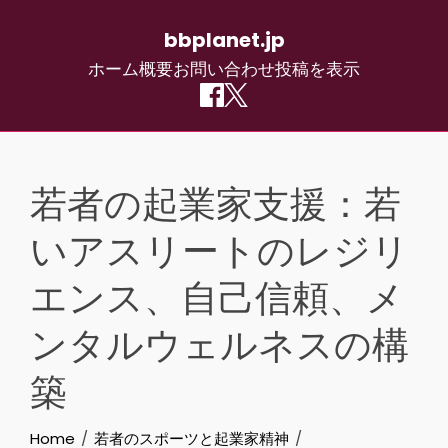
bbplanet.jp
ホーム
概要
お問い合わせ
投稿を表示
Skip
to
若者の起業家支援：若
content
いアスリートのレジリ
エンス、自己信頼、メ
ンタルウェルネスの構
築
Home
若者のスポーツと起業家精神